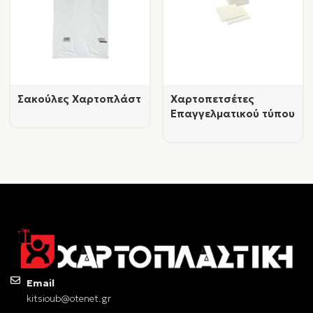
Σακούλες Χαρτοπλάστ
Χαρτοπετσέτες
Επαγγελματικού τύπου
λευκές
Email
kitsioub@otenet.gr