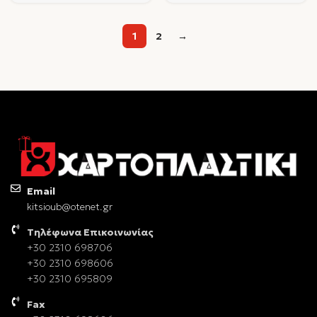
1
2
→
Email
kitsioub@otenet.gr
Τηλέφωνα Επικοινωνίας
+30 2310 698706
+30 2310 698606
+30 2310 695809
Fax