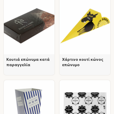
Κουτιά επώνυμα κατά
Χάρτινο κουτί κώνος
παραγγελία
επώνυμο