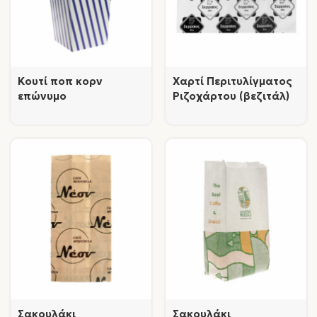
Κουτί ποπ κορν
Χαρτί Περιτυλίγματος
επώνυμο
Ριζοχάρτου (βεζιτάλ)
τυπωμένο
Σακουλάκι
Σακουλάκι