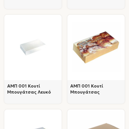
επωνυμία
AMΠ 001 Κουτί
AMΠ 001 Κουτί
Μπουγάτσας Λευκό
Μπουγάτσας
Τετράχρωμο