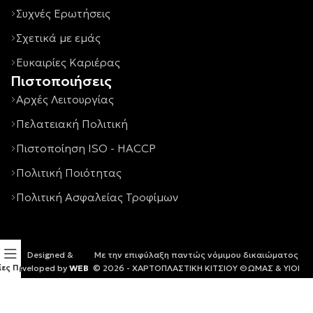
Συχνές Ερωτήσεις
Σχετικά με εμάς
Ευκαιρίες Καριέρας
Πιστοποιήσεις
Αρχές Λειτουργίας
Πελατειακή Πολιτική
Πιστοποίηση ISO - HACCP
Πολιτική Ποιότητας
Πολιτική Ασφαλείας Τροφίμων
Designed &
Με την επιφύλαξη παντώς νόμιμου δικαιώματος
ίες Προϊόντων
Developed by
WEB
© 2026 - ΧΑΡΤΟΠΛΑΣΤΙΚΗ ΚΙΤΣΙΟΥ ΘΩΜΑΣ & ΥΙΟΙ
TITANS
ΑΕ