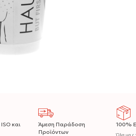
 ISO και
Άμεση Παράδοση
100% Ε
Προϊόντων
Όλα μα ς 