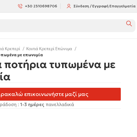
+30 2310698706
Σύνδεση / Εγγραφή Επαγγελματία
τιά Κρεπερί
Κουτιά Κρεπερί Επώνυμα
υπωμένα με επωνυμία
α ποτήρια τυπωμένα με
ία
ρακαλώ επικοινωνήστε μαζί μας
ράδοση :
1-3 ημέρες
πανελλαδικά