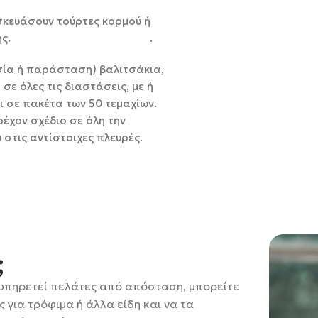
σκευάσουν τούρτες κορμού ή
ζαχαροπλαστικής. .
σία ή παράσταση) βαλιτσάκια,
ε όλες τις διαστάσεις, με ή
 σε πακέτα των 50 τεμαχίων.
έχον σχέδιο σε όλη την
στις αντίστοιχες πλευρές.
;
ξυπηρετεί πελάτες από απόσταση, μπορείτε
για τρόφιμα ή άλλα είδη και να τα