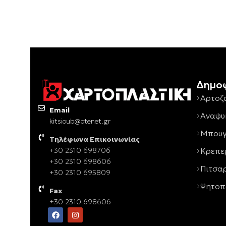
Δημοφ
Αρτοζ
Email
Αναψυ
kitsioub@otenet.gr
Μπου
Τηλέφωνα Επικοινωνίας
Κρεπε
+30 2310 698706
+30 2310 698606
Πιτσα
+30 2310 695809
Ψητοπ
Fax
+30 2310 698606