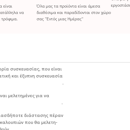
εργοστάσι
α είναι
Όλα μας τα προϊόντα είναι άμεσα
κατάλληλα να
διαθέσιμα και παραδίδονται στον χώρο
 τρόφιμα.
σας ''Εντός μιας Ημέρας''
ορία συσκευασίας, που είναι
ματική και έξυπνη συσκευασία
τας. .
αι μελετημένες για να
ς από ένα κιλό. .
ποιασδήποτε διάστασης πέραν
καλουπιών που θα μελετη-
αι κατασκευασθούν. .