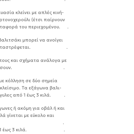
ασία κλείνει με απλές κινή-
ρτονοχερούλι (έτσι παίρνουν
μεταφορά του περιεχομένου. .
βαλιτσάκι μπορεί να ανοίγει
ωρίς να καταστρέφεται. .
πους και σχήματα ανάλογα με
αι να συσκευάσουν. .
με κόλληση σε δύο σημεία
κλείσιμο. Τα εξάγωνα βαλι-
γγυλες από 1 έως 3 κιλά. .
ωνες ή ακόμη για οβάλ ή και
λά γίνεται με εύκολο και
 του κουτιού. .
λες από 1 έως 3 κιλά. .