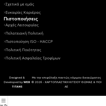
Σχετικά με εμάς
Ευκαιρίες Καριέρας
Πιστοποιήσεις
Αρχές Λειτουργίας
Πελατειακή Πολιτική
Πιστοποίηση ISO - HACCP
Πολιτική Ποιότητας
Πολιτική Ασφαλείας Τροφίμων
Designed &
Με την επιφύλαξη παντώς νόμιμου δικαιώματος
Developed by
WEB
© 2026 - ΧΑΡΤΟΠΛΑΣΤΙΚΗ ΚΙΤΣΙΟΥ ΘΩΜΑΣ & ΥΙΟΙ
TITANS
ΑΕ
ίες Προϊόντων